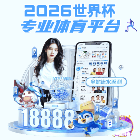
沙巴足球平台
网站首页
>
时政聚焦
沙巴足球平台:时政聚焦
时政聚焦
...
上页
1
2
3
4
5
197
共1968条
下页
跳转
共197页
第
/197页
地址：陕西省西安市未央区学府中路2号
邮编：710021
陕ICP备15000397号-4
版权所有 沙巴足球平台
您是第
位访问者
水果游戏机单机版-重庆市再生资源（集团）有限公司