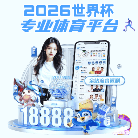
沙巴足球平台
网站首页
>
采购招标
>
正文
沙巴足球平台:采购招标
采购招标
沙巴足球平台动态信号采集与分析系统招标公告
来源：
发布时间：2026-05-09
点击：
转自陕西省政府采购网：https://www.ccgp-
shaanxi.gov.cn/freecms/site/shaanxi/ggxx/info/202
noticeType=001011&noticeId=2a61a664-4b89-11f1-
8063-08c0eb20c666
上一篇：
沙巴足球平台2026年端午节离退休教职工慰问品采购公告
下一篇：
沙巴足球平台气氛保护导热测试系统招标公告
地址：陕西省西安市未央区学府中路2号
邮编：710021
陕ICP备15000397号-4
版权所有 沙巴足球平台