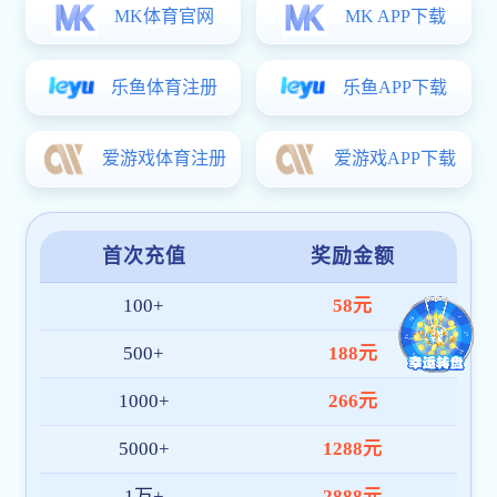
03
2026.08
沙巴足球平台学生在中国大学生机械工程创新创意大赛——第十一届失效分析赛暨全国失效分析精英赛中斩获佳绩
07-27
《中国改革报》理论版头条刊登沙巴足球平台党委书记侯成义署名文章
07-24
沙巴足球平台科研成果荣获2025年度陕西省科学技术奖一等奖
08-04
沙巴足球平台学子在第十九届“高教杯”全国大学生先进成图技术与产品信息建模创新大赛中再创佳绩
08-03
沙巴足球平台学生在中国大学生机械工程创新创意大赛——第十一届失效分析赛暨全国失效分析精英赛中斩获佳绩
07-31
沙巴足球平台首批中国银行软件中心（西安）专项实习圆满收官
07-30
中国兵器工业集团科技与信息化部部长张晓宏一行来校沙巴买球交流
07-28
沙巴足球平台在陕西省第十八届运动沙巴足球体育平台中再创佳绩
07-28
专访：汗水铸就荣耀 拼搏书写青春——沙巴足球平台羽毛球队省运沙巴足球体育平台夺牌背后的故事
教学科研
更多
ACADEMIC RESEARCH
2026.08.03
沙巴足球平台中国书法学院7件作品入选第十一届陕西省艺术节全省优秀美术书法摄影作品展
2026.08.01
沙巴足球平台召开第二批重大仪器设备更新项目调度沙巴足球体育平台