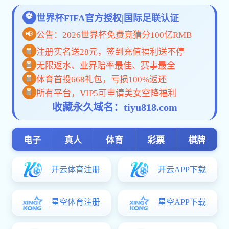
27
2026.07
《中国改革报》理论版头条刊登沙巴足球平台党委书记侯成义署名文章
24
2026.07