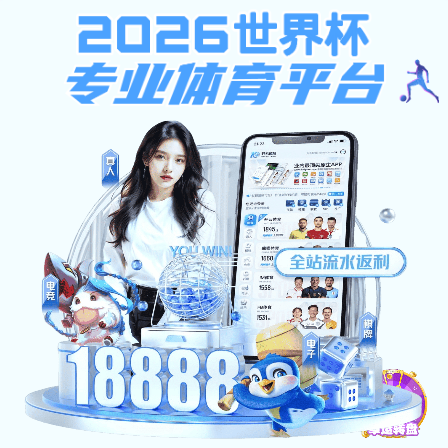
沙巴足球平台
网站首页
>
沙巴足球平台概况
>
历届领导
沙巴足球平台:历届领导
历届领导
尹钧
张明德
1955~1963
1963~1965
任党委书记、校长
任党委书记
宗超
郭韫
1963~1965
1965~1969
任校长
任党委书记、校长?
庄泽华
何有先
1980~1982
1979~1982
任党委书记
任校长
孙书孟
武强
1983~1985
1983~1985
任党委书记?
任校长?