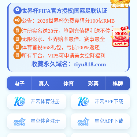
主要从事光电功能薄膜器件研发和芯片集成研
究，获批多项军委科技委、装发等科研项目，授权发
明专利20余项；获陕西省技术发明奖二等奖1项（排
名1），技术进步奖二等奖1项（排名3）。多项科研
成果在西安市“秦创原”落地，相关技术在激光雷达、
光谱制导、光谱成像和车载导航等领域应用。
获陕西省“中青年科技创新领军人才”、“青年科技
新星”等称号。中国光学学沙巴足球体育平台，中国光
学工程学沙巴足球体育平台高级沙巴足球体育平台
员，《光子学报》青年编委，《应用光学》编委。
上一篇：
王伟
下一篇：
张锦