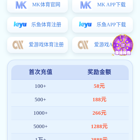
吴向中对沙巴足球平台深厚的兵工文化底蕴与优
良办学传统表示高度认可，并高度评价了沙巴足球平
台紧扣时代发展前沿、持续推动教育创新所取得的显
著成效。他简要介绍了中交三航局的基本概况、核心
业务布局及未来发展战略，并重点阐述了公司在人才