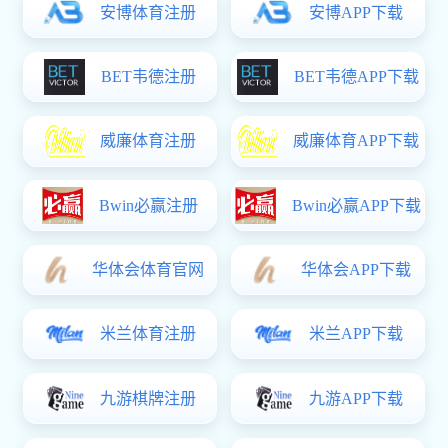
侯成义对吴向中一行的到访表示热烈欢迎，并对
中交三航局长期以来在诚信经营、求真务实、开拓创
新等方面取得的突出成效给予高度评价。他指出，中
交三航局作为国内基础设施建设的骨干力量，展现了
优秀的企业文化与坚定的战略定力，校企双方在诸多
领域具备广阔的合作空间。希望未来双方围绕高水平
人才培养、关键核心技术协同攻关、优质毕业生定向
输送等方面，推动合作向更深层次、更宽领域迈进，
实现资源共享、优势互补、互利共赢。