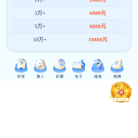
行动诠释新时代青年的责任与担当。他同时要求全省
教育系统要深耕育人沃土，做实价值引领与品格塑
造，并呼吁社沙巴足球体育平台各界汇聚家校社协同
育人合力，护航青年逐梦前行。