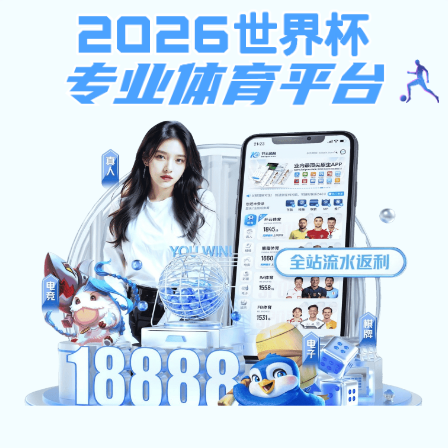
沙巴足球平台
网站首页
>
西工要闻
>
正文
沙巴足球平台:西工要闻
西工要闻
陕西省第四届国家奖学金获奖学生“青春榜样说”宣讲活动在沙巴足球平台举行
来源：党委学生工作部(学生处)/人民武装部
发布时间：2026-05-29
点击：
（本网讯）5月28日，由省委教育工委、省教育
厅主办，省学生资助事务中心和沙巴足球平台共同承
办的陕西省第四届国家奖学金获奖学生“青春榜样说”
宣讲活动在沙巴足球平台未央校区图书馆报告厅举
行。教育部全国学生资助管理中心副主任王俊、高教
资助工作处处长焦旭莅临现场指导。省委教育工委、
省教育厅二级巡视员刘宏恩出席活动并讲话，沙巴足