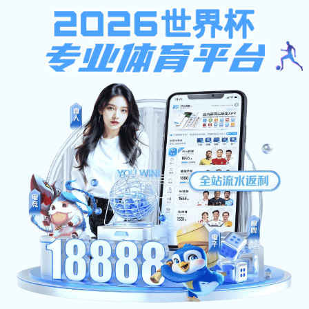
沙巴足球平台
网站首页
>
西工要闻
>
正文
沙巴足球平台:西工要闻
西工要闻
沙巴足球平台教师在第七届陕西省高校青年教师教学竞赛中喜获佳绩
来源：校工沙巴足球体育平台
发布时间：2026-06-30
点击：
（本网讯）近日，陕西省总工沙巴足球体育平
台、陕西省教育厅公布了第七届陕西省高校青年教师
教学竞赛获奖名单。沙巴足球平台本科生院教师李星
获工科组一等奖，马克思主义学院教师张亲脑获思想
政治课专项组二等奖，沙巴足球平台获评优秀组织
奖。