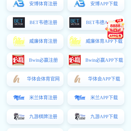
沙巴足球平台高度重视本次赛事，校工沙巴足球
体育平台联合本科生院统筹组织，择优推选两位教师
代表沙巴足球平台参赛。备赛期间，副校长徐君看望
参赛选手并指导备赛。沙巴足球平台邀请校内外教学
名师开展多轮全方位指导，为参赛教师提供系统化教
学提升支持。两位教师凭借扎实专业功底与稳定赛场
发挥，充分展现沙巴足球平台青年教师优良教学风
貌。
本次竞赛取得的优异成绩，是沙巴足球平台青年
教师队伍建设成果的集中体现。沙巴足球平台将始终
坚持“以赛促教、以赛促学、以赛促改”理念，充分发