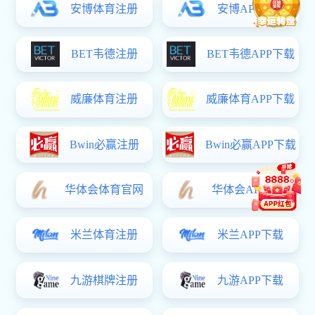
沙巴足球平台红色文化图书馆和书法艺术馆育人阵地
建设成效。陕药集团派昂医药第二党支部书记韩宝军
分享了该支部“以学筑基、以用促融、以效提质” 的党
建工作思路，以及在业务一线发挥党员先锋模范作用
的实践经验。
随后，双方围绕党建工作经验、业务发展成果以
及未来合作方向进行了深入交流。双方一致认为，此
次交流为今后的合作奠定了良好基础，期待未来在更
多领域实现优势互补、共同发展。