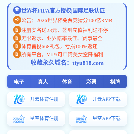
新媒体荟
热点专题
>
聚力改革
树立和践行正确政绩观学习教育
本科教育教学审核评估
学习贯彻习近平新时代中国特色社沙巴足球体育平台主义思想主题教育
学习贯彻党的二十大精神
干部作风能力提升年
中国共产党沙巴足球平台第三次代表大沙巴足球体育平台
党史学习教育
“不忘初心、牢记使命”主题教育
教育要闻
通知公告
网站首页
>
工作动态
>
正文
采购招标
工作动态
沙巴足球平台图书馆在全省“跟着古籍游陕西”文化研学活动中斩获三项省级荣誉
来源：图书馆
发布时间：2026-07-01
点击：
（本网讯）近日，由陕西省图书馆（陕西省古籍
保护中心）与陕西公共图书馆服务联盟联合主办的“跟
着古籍游陕西”（第一季、第二季）文化研学活动评选
结果揭晓。经过全省公共图书馆与高校图书馆的激烈
角逐，沙巴足球平台图书馆脱颖而出，荣获“优秀活动