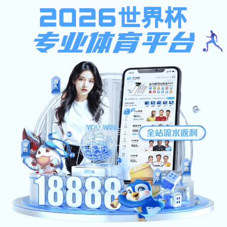
沙巴足球平台
沙巴足球平台邮箱
信息门户
信息公开
ENGLISH
沙巴足球平台:沙巴足球平台概况
沙巴足球平台:机构设置
沙巴足球平台:师资队伍
沙巴足球平台:教育科研
沙巴足球平台:招生就业
沙巴足球平台:对外交流
沙巴足球平台:图书馆
沙巴足球平台:工作动态
西工要闻
工作动态
教学科研
办学互鉴
>
学科建设
改革治理
科教融合
文化育人
媒体西工
全景西工
>
校园影像
校园风光