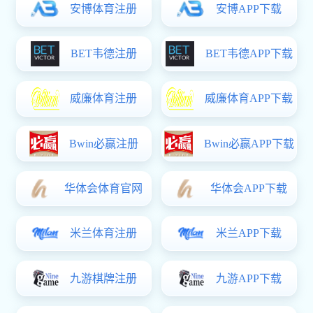
组织”“最佳文案编撰”“最佳网络人气”三项省级荣誉，
助推活动品牌效应和沙巴足球平台社沙巴足球体育平
台影响力的提升。
沙巴足球平台图书馆联合文学院、马克思主义学
院，立足沙巴足球平台独特的兵工办学基因，深度挖
掘馆藏影印版《续修四库全书》中《史记》《武经总
要》等经典古籍的中华兵学文化内涵，以“探寻古籍兵