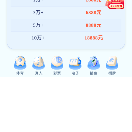
生们实地探访汉长安城遗址，打通了古籍文献与历史
现场的通道；通过参观沙巴足球平台兵学文化传承与
创新研究中心，并在沙巴足球平台珍藏馆举办兵学文
化专题学术讲座，有效推动了兵家古籍活化利用与兵
学文化的现代化传承。活动真正做到了“以古籍知兵家
智慧、以研学传兵学文脉”。