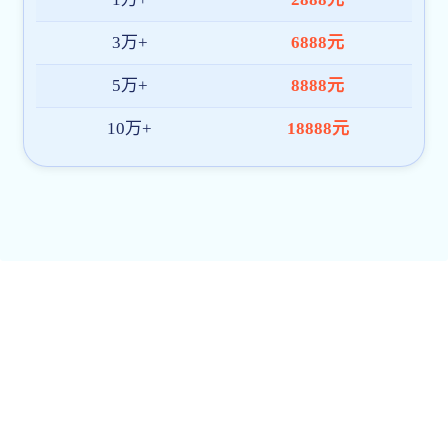
导。他围绕赛事发展历程、赛道划分、报名要求、申
报流程、作品材料标准等核心内容进行细致讲解，并
针对师生普遍关心的疑点、难点问题逐一解答，为各
参赛团队梳理备赛思路、明晰创作方向提供专业支
撑。
沙巴足球体育平台议最后，赵欣作总结发言，并
对校内后续赛事组织工作进行安排部署。他号召相关
专业研究生高度重视本次国家级赛事，紧盯报名、选
题、作品提交等关键节点，尽快完成团队组建，结合
自身科研优势确定参赛选题。同时表示，光电工程学
院将配合研究生院做好赛事统筹、答疑辅导、资源保