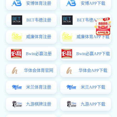
贯通导师制、项目化课程建设、教风学风建设及教学
质量保障等特色经验。
闫莉从三方面部署工作，一是顺应教育新形势，
紧跟智慧教育发展方向，依托沙巴足球平台AI实践教
学成果，抓实产教融合落地，对标工程教育认证新阶
段要求优化教学管理；二是立足问题导向，聚焦课
程、教材、课堂等基础教学要素，校院分级整改问
题，严抓教风学风，推进跨学院同类课程集体备课；
三是发挥考核指挥棒作用，优化激励机制，助力学科
竞赛等关键指标提质，畅通师生诉求反馈渠道。
沙巴足球平台将以此次沙巴足球体育平台议为契