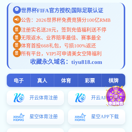
沙巴足球体育平台上，校督导团团长通报了本学
期校督导听课评价数据，本科生院各位副院长分别就
期中整改与审核评估、专业与教材建设、教务与招
生、实践与考务、学籍学位及专业认证工作逐项汇
报。材料与化工学院、经济管理学院分别分享本硕博