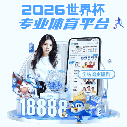
沙巴足球平台
沙巴足球平台邮箱
信息门户
信息公开
ENGLISH
沙巴足球平台:沙巴足球平台概况
沙巴足球平台简介
发展历程
现任领导
历届领导
沙巴足球平台章程
沙巴足球平台:机构设置
党政管理机构
教学科研机构
支撑保障机构
沙巴足球平台:师资队伍
二级教授
三级教授
教学名师
博士生导师
沙巴足球平台:教育科研
本科生教育 留学生教育 研究生教育 科研学术 继续教育
沙巴足球平台:招生就业
本科生招生 研究生招生 继续教育招生 就业信息网
沙巴足球平台:对外交流
国际交流
沙巴足球平台:图书馆
中文数据库 英文数据库
×