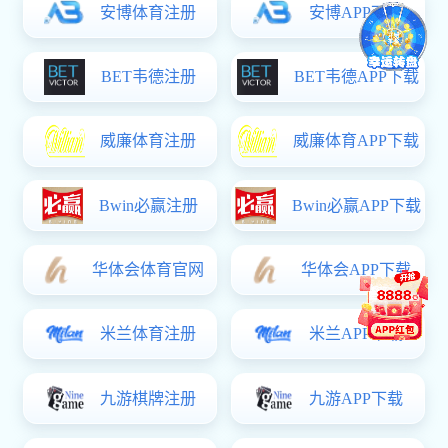
经校学位评定委员沙巴足球体育平台委员审议和
表决，沙巴足球平台上半年共授予51名博士研究生博
士学位、1468名硕士研究生硕士学位、5028名本科生
学士学位。同时，评定7名博士研究生、102名硕士研
究生的学位论文为校级优秀学位论文；审议通过23名
新增博士生导师、55名新增硕士生导师资格，进一步
充实沙巴足球平台高层次人才培养师资力量。