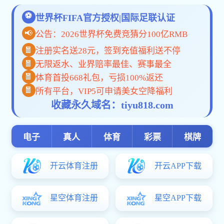
沙巴足球体育平台上，研究生院汇报了拟授予博
士、硕士学位申请资格审查、2025届硕士学位论文校
级抽检及博士、硕士研究生导师增聘等工作情况；本
科生院汇报了本科毕业生学士学位授予初审及结果情
况。校学位评定委员沙巴足球体育平台对各项汇报内
容进行了审议和表决。