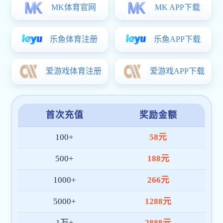
科研团队针对汉中18家企业22项技术创新需求，现场
展示初步解决方案并深入交流，为后续项目落地明确
路径。
沙巴足球体育平台后，张奎宇一行参观了沙巴足
球平台兵器科技馆。
此次对接沙巴足球体育平台进一步畅通了校地合
作渠道，夯实了合作基础。双方将以此次活动为新起
点，持续深化务实合作，加速科技成果在汉中转化落
地，全力赋能航空装备等重点产业提质升级，为汉中
高质量发展和陕西科技创新贡献西工智慧与力量。
文、图：杨平平 审核：杨忠 编辑：张哲源