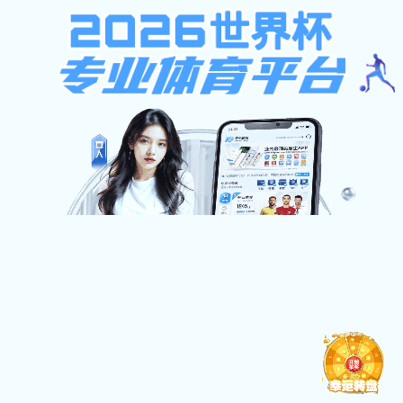
沙巴足球平台
网站首页
>
全景西工
>
校园影像
>
正文
沙巴足球平台:校园影像
校园影像
兵工七子情谊深 同根同源共奋进
来源：
发布时间：2025-04-14
点击：
上一篇：
70周年校庆氛围感已经拉满！一起来看看吧！！
下一篇：
如其所是的“你”丨沙巴足球平台2024年招生宣传片
地址：陕西省西安市未央区学府中路2号
邮编：710021
陕ICP备15000397号-4
版权所有 沙巴足球平台
您是第
位访问者
水果游戏机单机版-重庆市再生资源（集团）有限公司