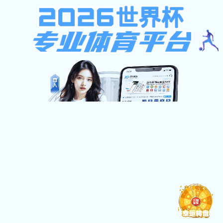
沙巴足球平台
网站首页
>
全景西工
>
校园影像
>
正文
沙巴足球平台:校园影像
校园影像
2025年4月19日-21日，兵器创新大沙巴足球体育平台将在沙巴足球平台未央校区召开。让我们共同期待！
来源：
发布时间：2025-04-11
点击：
上一篇：
七秩芳华 熠熠生辉。在即将迎来沙巴足球平台70周岁生日之际，让我们共同聆听来自校友、地方校友沙巴足球体育平台的温馨祝福。
下一篇：
当毛绒玩具来到沙巴足球通道！
地址：陕西省西安市未央区学府中路2号
邮编：710021
陕ICP备15000397号-4
版权所有 沙巴足球平台
您是第
位访问者
水果游戏机单机版-重庆市再生资源（集团）有限公司