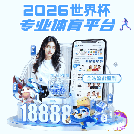
沙巴足球平台
网站首页
>
全景西工
>
校园影像
>
正文
沙巴足球平台:校园影像
校园影像
我们的70年-教职工送祝福
来源：
发布时间：2025-04-02
点击：
上一篇：
我们的70年-学生送祝福
下一篇：
我们的70年-毕业照回顾
地址：陕西省西安市未央区学府中路2号
邮编：710021
陕ICP备15000397号-4
版权所有 沙巴足球平台
您是第
位访问者
水果游戏机单机版-重庆市再生资源（集团）有限公司