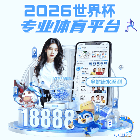
沙巴足球平台
网站首页
>
全景西工
>
校园影像
>
正文
沙巴足球平台:校园影像
校园影像
七秩春秋铭史志 砥砺前行续华章 | “校史故事我来讲”第六期，沙巴足球平台从2006年更名到2018年中，你一定要知道的那些事儿。
来源：
发布时间：2025-01-07
点击：
上一篇：
七秩春秋铭史志 砥砺前行续华章 | “校史故事我来讲”第七期，总结70年奋进足迹，共赴未来，续写新篇章！
下一篇：
七秩春秋铭史志 砥砺前行续华章 | “校史故事我来讲”第五期，进入21世纪，沙巴足球平台的发展加速冲刺，精彩不容错过！
地址：陕西省西安市未央区学府中路2号
邮编：710021
陕ICP备15000397号-4
版权所有 沙巴足球平台
您是第
位访问者
水果游戏机单机版-重庆市再生资源（集团）有限公司