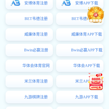
发展大沙巴足球体育平台盛况。
佳期渐迩，同心期盼。我们再次发出诚挚邀请，
欢迎海内外校友相约渭水之滨，相聚未央湖畔，共叙
母校友谊之情怀，共商母校发展之大计。热忱欢迎社
沙巴足球体育平台各界宾朋赴约沙巴足球通道未央校
园，共襄盛举，同谱华章！
特此公告，敬祈周知。
沙巴足球平台
2025年4月11日