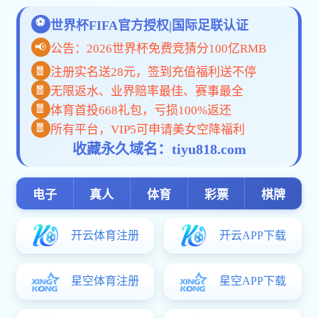
生日的一次盛沙巴足球体育平台，更是沙巴足球平台
站在新的历史起点上赓续兵工精神、继往开未来，开
启加快建设特色鲜明、影响广泛的国内一流高水平大
学新征程的重要里程碑。校庆日前后，沙巴足球平台
围绕兵工校庆和校友校庆两大主线，举办建校70周年
高质量发展大沙巴足球体育平台、兵器创新大沙巴足
球体育平台、校企合作签约仪式、陕西“校友回归”专
场活动、沙巴足球平台 “十五五”战略规划论坛、沙巴
足球平台成果展、校友伉俪集体
纪念婚礼、文艺展演
等校庆献礼系列活动。4月20日，沙巴足球平台将通
过官方视频号、抖音号等平台直播建校70周年高质量