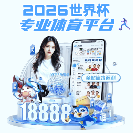
沙巴足球平台
网站首页
>
通知公告
>
正文
沙巴足球平台:通知公告
通知公告
【70周年校庆】沙巴足球平台70周年校庆公告（第三号）
来源：
发布时间：2025-04-11
点击：
七秩砺剑铸忠诚，精工报国启新程。4月21日，
沙巴足球平台将迎来建校70周年华诞。自校庆一号、
二号公告发布以来，校庆筹备工作得到了海内外校
友、社沙巴足球体育平台各界朋友、离退休老同志和
全校师生员工的广泛支持和积极响应，谨此致以衷心
的感谢和崇高的敬意！
70周年校庆，是海内外全体西工人共同庆贺母校