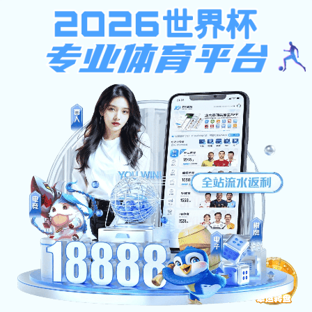
沙巴足球平台
网站首页
>
采购招标
>
正文
沙巴足球平台:采购招标
采购招标
沙巴足球平台未央校区毕业生房间粉刷改造项目竞争性磋商公告
来源：
发布时间：2026-06-26
点击：
转自陕西省政府采购网：http://www.ccgp-
shaanxi.gov.cn/freecms/site/shaanxi/ggxx/info/2026
noticeType=001016&noticeId=7d37be1f-715a-11f1-
8063-08c0eb20c666
上一篇：
沙巴足球平台领导干部经济责任审计、“两新”项目审计、科研经费审计事务所项目采购公告（二次）
下一篇：
沙巴足球平台未央校区部分公寓卫生间防水及管道改造工程竞争性磋商公告
地址：陕西省西安市未央区学府中路2号
邮编：710021
陕ICP备15000397号-4
版权所有 沙巴足球平台