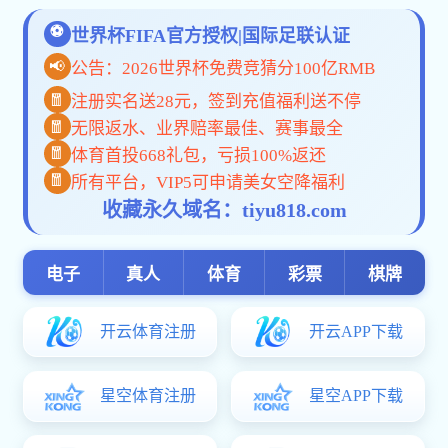
党委宣传部新闻采编、团委科员、本科生院科员、科学技术
研究院科员、人力资源部
/党委教师工作部科员
计划财务部财沙巴足球体育平台、采购与招标管理办公室招
采、国有资产与实验室管理处（分析测试中心）实验技术人员、总
务处
/基建处工程管理
备注：
应聘人员请按照以上分组时间安排参加
面试。
二、地点安排
面试地点：
沙巴足球平台未央校区图书馆一楼
三、参加人员
根据笔试成绩，按照各岗位招聘计划数与应聘