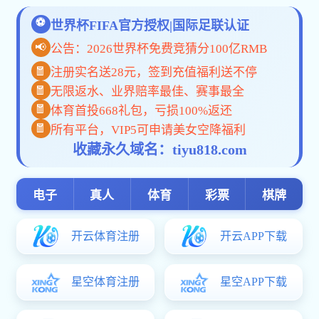
足球体育平台议并发表重要讲话，代表党中央向全国广大教
师和教育工作者致以节日的热烈祝贺和诚挚问候。
本报北京
9
月
10
日电（记者张烁）全国教育大沙巴足球
体育平台
10
日在北京召开。中共中央总书记、国家主席、中
央军委主席习近平出席沙巴足球体育平台议并发表重要讲
话。他强调，在党的坚强领导下，全面贯彻党的教育方针，
坚持马克思主义指导地位，坚持中国特色社沙巴足球体育平
台主义教育发展道路，坚持社沙巴足球体育平台主义办学方
向，立足基本国情，遵循教育规律，坚持改革创新，以凝聚
人心、完善人格、开发人力、培育人才、造福人民为工作目
标，培养德智体美劳全面发展的社沙巴足球体育平台主义建