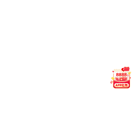
系、教学体系、教材体系、管理体系要围绕这个目标来设
计，教师要围绕这个目标来教，学生要围绕这个目标来学。
凡是不利于实现这个目标的做法都要坚决改过来。
习近平强调，建设社沙巴足球体育平台主义现代化强
国，对教师队伍建设提出新的更高要求，也对全党全社沙巴
足球体育平台尊师重教提出新的更高要求。人民教师无上光
荣，每个教师都要珍惜这份光荣，爱惜这份职业，严格要求
自己，不断完善自己。做老师就要执着于教书育人，有热爱
教育的定力、淡泊名利的坚守。随着办学条件不断改善，教
育投入要更多向教师倾斜，不断提高教师待遇，让广大教师
安心从教、热心从教。对教师队伍中存在的问题，要坚决依