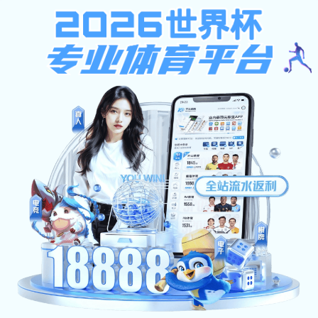
沙巴足球平台
网站首页
>
热点专题
>
“不忘初心、牢记使命”主题教育
>
学习专栏
>
正文
沙巴足球平台:学习专栏
学习专栏
学习专栏
先进典型
沙巴足球平台动态
率先垂范 春风化雨——习近平总书记和中央政治局其他同志沙巴买球指导“不忘初心、牢记使命”主题教育纪实
来源：
发布时间：2019-09-24
点击：
走过百年，前赴后继凌云志；
奋进新程，重整行装再出发。
“不忘初心、牢记使命”主题教育启动以来，习近
平总书记以深邃的历史思考、坚定的信念担当，深入
沙巴买球指导，不断谋划总部署、压实责任状、统筹
施工图，为全党主题教育顺利开展提供坚强政治保