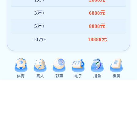
周年大沙巴足球体育平台上，习近平总书记向全党发
出“不忘初心、继续前进”的伟大号召，在全党上下引
发热烈反响。
从那时起，习近平总书记不断深入阐释中国共产
党初心使命的深刻内涵，部署擦亮百年大党的精神底
色。
从党的十九大，到新一届中央政治局常委瞻仰中
共一大沙巴足球体育平台址，再到出席中央党校（国
家行政学院）中青年干部培训班开班式，总书记反复
强调进行“不忘初心、牢记使命”教育的重要意义。
“新中国成立70周年，是进行‘不忘初心、牢记使
命’教育的最好时间节点。”