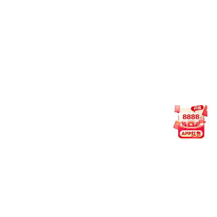
出，党内存在的政治不纯、思想不纯、组织不纯、作
风不纯等突出问题尚未得到根本解决，“四大考验”、
“四种危险”依然复杂严峻，党的自我革命任重而道
远。
在内蒙古考察时，习近平总书记又以刷牙洗脸的
生动比喻，再次强调要解决党内存在的各种问题：“我
们每天都要刷牙洗脸，打扫卫生，洗盘洗碗洗衣服，
党的建设也要做这些事情。灰尘多了，就要吸吸尘；
牙齿不洁净，就要刷刷牙；身体不健康了，就要治治
病。”
既要清楚问题，也要找准靶子。