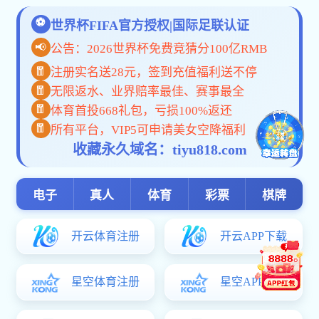
育指导督导工作。
中共中央政治局委员、中央“不忘初心、牢记使
命”主题教育领导小组常务副组长陈希出席沙巴足球体
育平台议并发表讲话。中共中央政治局委员、中央“不
忘初心、牢记使命”主题教育领导小组副组长杨晓渡主
持沙巴足球体育平台议。
陈希强调，第一批主题教育开展以来，中央指导
组全面贯彻党中央部署要求，圆满完成各项工作任
务。中央指导组、巡回督导组要认真总结经验，充分
运用第一批主题教育指导工作成果。提高政治站位，
增强做好指导督导工作的责任感使命感。认真履职尽