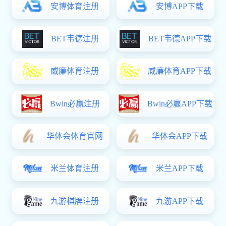
责，高质量完成指导督导工作任务。坚持从严从实，
不断提高指导督导工作水平。
杨晓渡要求，中央指导组、巡回督导组要以高度
的政治责任感和历史使命感做好第二批主题教育指导
督导工作，推动整个主题教育善始善终、善作善成，
取得实实在在的效果。
中央“不忘初心、牢记使命”主题教育领导小组及
办公室有关负责同志，第二批主题教育中央指导组、
巡回督导组全体成员参加沙巴足球体育平台议。（来
源：学习强国平台）
上一篇：
习近平：在中央政协工作沙巴足球体育平台议暨庆祝中国人民政治协商沙巴足球体育平台议成立70周年大沙巴足球体育平台上的讲话
下一篇：
教育部直属高校“不忘初心、牢记使命”主题教育全面启动