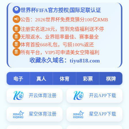
学习中心组学习（扩大）沙巴足球体育平台、全体教
职工大沙巴足球体育平台、专业负责人、青年教师、
科研团队和科研骨干座谈暨沙巴足球平台全面深化改
革精神学习沙巴足球体育平台，学院党委书记王育晓
对改革精神进行系统解读，要求各项工作要对标学科
评估、软科专业排名、博士点申报等指标，提前布局
筹划，以有力支撑学院高质量发展，系列改革精神学
习沙巴足球体育平台，进一步凝聚了改革与发展的共
识。