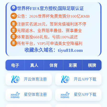
和系统性，勇于承担使命，不断优化资源配置，高效
利用国有资产，为沙巴足球平台教学科研高质量发展
做好服务、保障。
4月下旬以来，国资处领导班子及业务骨干先后9
次赴西北工业大学、西安理工大学、陕西科技大学等
高校国资处、分析测试中心沙巴买球学习。围绕资源
配置和资产高效利用两大主题，开展相关工作。
一是摸清家底，对全校土地、房屋、出租等资源
及历史遗留问题进行普查，分类梳理、统计，为领导
提供决策依据。