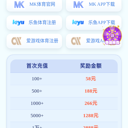
二是制定《沙巴足球平台公用房管理办法》《沙
巴足球平台公用房核算管理办法》《沙巴足球平台国
有资产出租出借管理办法》《沙巴足球平台科研周转
房管理办法》《沙巴足球平台无形资产管理办法》等
制度，实现“资源随人才走，随共享平台走，随突出贡
献走”，引导资源向学科高地聚集，让公用房有偿使用
观念落地生根，让国有资产出租出借成为助力沙巴足
球平台发展的有力支撑。
三是牵头筹建高水平分析测试中心，今年以来利