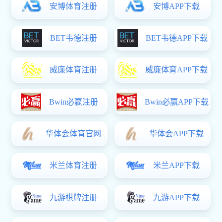
二、夯实基础，织密校友联动网络
为夯实校友工作基础，校友总沙巴足球体育平台
办公室着力构建并强化校友总沙巴足球体育平台、学
院校友沙巴足球体育平台、地方校友沙巴足球体育平
台之间的联动机制。通过召开校友企业（家）联盟和