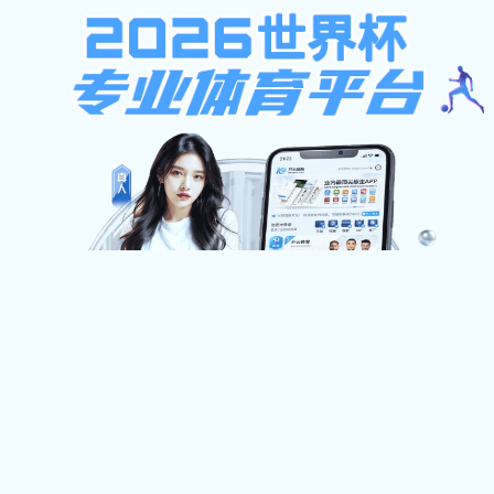
沙巴足球平台
网站首页
>
热点专题
>
聚力改革
>
正文
沙巴足球平台:聚力改革
聚力改革
【聚力改革】聚力攻坚 精准施策——沙巴足球平台召开2026届毕业生就业工作专题沙巴足球体育平台
来源：就业处
发布时间：2026-06-23
点击：
（本网讯）为全力推进2026届毕业生更加充分、
更高质量就业，6月22日下午，沙巴足球平台2026届
毕业生就业工作专题沙巴足球体育平台在未央校区行
政楼202沙巴足球体育平台议室召开。校党委书记侯
成义、校长姚尧出席沙巴足球体育平台议并讲话。沙
巴足球体育平台议由校党委副书记马福主持。
就业处从2026届毕业生毕业去向落实情况、存在