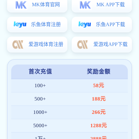
成效反向衡量人才培养质量，紧扣产业发展导向优化
调整学科专业布局，持续推动“就业—招生—培养”联
动机制落地见效。
沙巴足球体育平台议明确，6至8月开展就业冲刺
专项行动，要求各学院（研究院）在毕业生离校前完
成核心攻坚任务，一对一帮扶未就业学生。沙巴足球
体育平台议进一步统一了思想、明晰了路径、压实了
责任，多措并举推动2026届毕业生实现高质量充分就
业。
各学院（研究院）党委（党总支）书记、院长及
分管就业工作的领导，就业处相关人员参加沙巴足球
体育平台议。