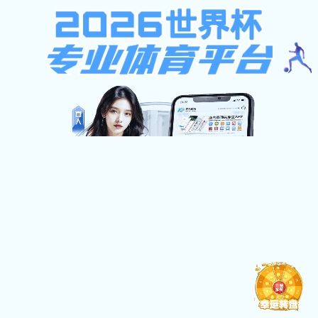
沙巴足球平台
网站首页
>
工作动态
沙巴足球平台:工作动态
工作动态
...
...
上页
1
5
6
7
8
9
共2745条
275
下页
跳转
共275页
第
/275页
地址：陕西省西安市未央区学府中路2号
邮编：710021
陕ICP备15000397号-4
版权所有 沙巴足球平台
您是第
位访问者
水果游戏机单机版-重庆市再生资源（集团）有限公司