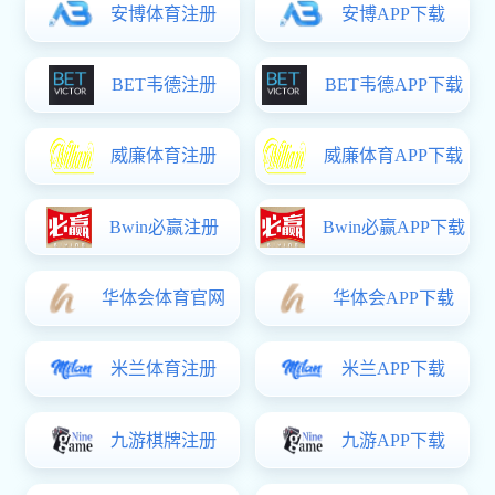
校党委书记侯成义
表示，作为高校党委书记，在
聆听了习近平总书记在庆祝中国共产党成立105周年
大沙巴足球体育平台上的重要讲话后，心潮澎湃、倍
感振奋。高等教育是建设教育强国的“龙头”，在新的
历史起点上我更加深刻地体悟到了“为党育人、为国育
才”的使命分量。接下来，我们将一以贯之地把伟大建