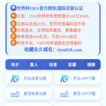
庆祝大沙巴足球体育平台实况。大沙巴足球体育平台
结束后，广大师生深受鼓舞，反响热烈。