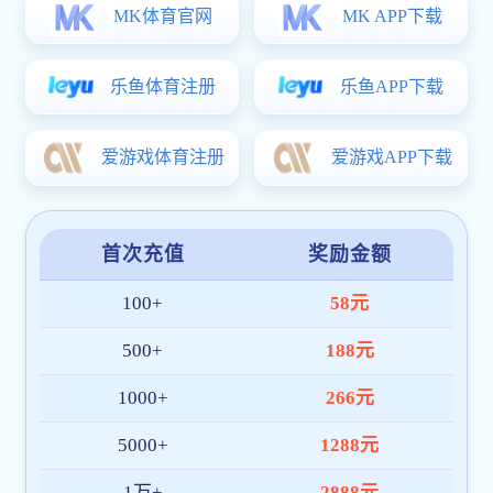
教授
球平台发展大局贡献建工力量。
三级
教授
教学
坚持党建领航，把牢事业发展方向
名师
博士
生导
学院始终坚持党建引领事业发展全局，推动党建
师
沙
工作与业务工作深度融合、同频共振。严格落实党政
巴
足
球
联席沙巴足球体育平台议制度和党委沙巴足球体育平
平
台:
台议事规则，凡涉及学院发展重大事项、沙巴足球平
教
育
科
台深化改革重点任务，均严格履行党委沙巴足球体育
研
本科
平台前置研究程序：党委沙巴足球体育平台把方向、
生教
育
留学
管大局、定思路，党政联席沙巴足球体育平台作决
生教
育
研究
策、抓部署、促落实，班子成员分工协作、履职尽
生教
育
责，确保各项改革任务稳步推进、落地见效。
科研
学术
继续