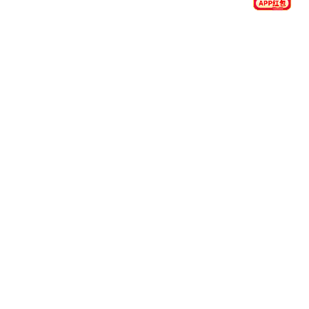
链与产业链精准对接。三是服务发展大局，精准对接
城乡建设、城市更新、交通基建等重大需求，打通成
果落地“最后一公里”，以高质量科研供给赋能行业转
型发展。