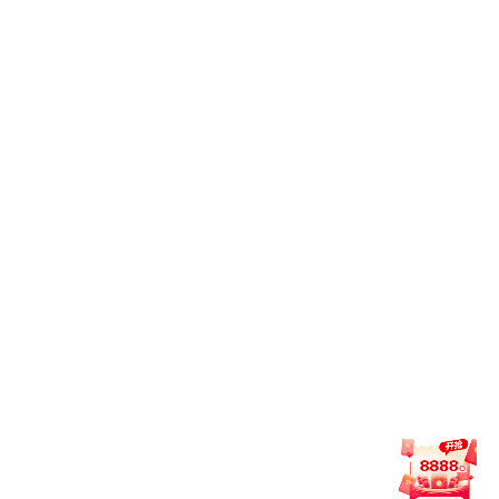
坚持“四个面向”，推动科研创新攀高
学院坚持“四个面向”，主动对接学科前沿与行业
需求，持续提升科研创新能级。一是凝练前沿研究方
向，紧扣智能建造与建筑工业化趋势，围绕智能检
测、交通韧性、信息化建造等交叉领域打破学科壁
垒，本学期密集组织高水平学术研讨，持续深耕研究
方向，提升原始创新能力。二是深化协同攻关，坚持
需求导向，与行业链主企业、龙头企业建立战略合
作，聚焦平台共建、项目联报、成果转化，推动创新