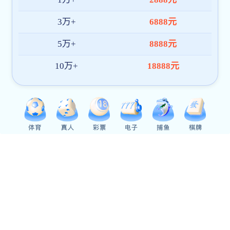
开教育大沙巴足球体
育平台，全面深化教
育综合改革。在这过
去的1000多个日子
里，张华深耕不缀，
风雨兼程，始终与沙
巴足球平台同向同
行，用实际行动走出
一条大学英语教学的
改革之路。
服务基础课程振