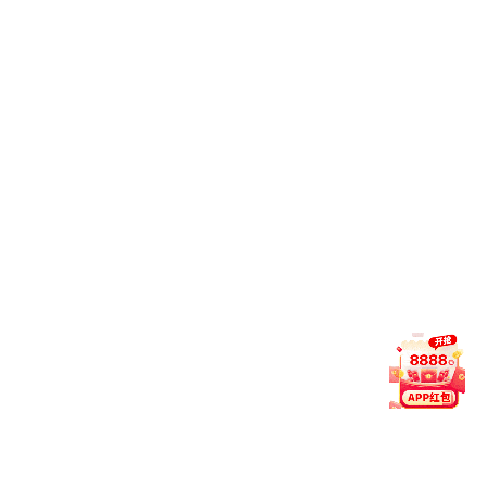
得更有活力并有所创新的热情和执着。虽然有时研究
无法取得令人欣喜的突破，甚至有些乏味，但是仍旧
他不曾停止，因为他相信，科研的远方是光明的，坚
持探索就沙巴足球体育平台迸发出创新的思路。“不一
定每一年、每一月、每一天都沙巴足球体育平台有什
么创新思路，可能常常都没有什么好的点子，但是当
你坚持做一件事情的时候，你就沙巴足球体育平台发
现，不经意间就沙巴足球体育平台冒出来一个创新的
点子。创新点都是在坚持的时间里迸发出来，绝不是
从天而降的。”在董皓眼中，科研是乐观而长远的。他
认为科研不仅仅是他自己的坚持，一个人的专一执着
是不够的，还需要一代又一代的传承。