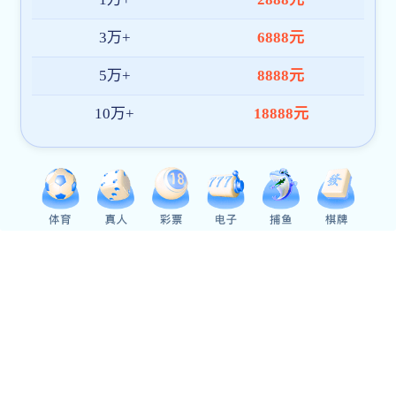
的除了漫漫无期的未知前路的可能，也并未完全辜负
踏踏实实工作、勤勤恳恳实践的人。这次荣获“陕西省
青年科技新星”就是对董皓和他的团队用了三年的时间
不断创新，不断求证的最佳肯定。
成绩只是一种结果，长期的努力和积累以及不断
解决问题的过程更能激起内心的波澜。董皓每一步都
走得很扎实，他先后主持了国家自然科学基金、中国
博士后科学基金项目、陕西省自然科学基金项目等国
家级、省部级科研项目10余项，参与国家科技支撑计
划十二五课题、国家自然科学基金项目、省部级项目
等5项，并以第一作者发表SCI/EI学术论文20余篇。功