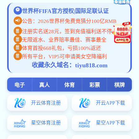
新媒体荟
热点专题
>
聚力改革
树立和践行正确政绩观学习教育
本科教育教学审核评估
学习贯彻习近平新时代中国特色社沙巴足球体育平台主义思想主题教育
学习贯彻党的二十大精神
干部作风能力提升年
中国共产党沙巴足球平台第三次代表大沙巴足球体育平台
党史学习教育
“不忘初心、牢记使命”主题教育
教育要闻
通知公告
网站首页
>
西工要闻
采购招标
西工要闻
...
...
上页
1
5
6
7
8
9
657
下页
共7873条
跳转
共657页
第
/657页
地址：陕西省西安市
未央区学府中路2号
邮编：710021
陕ICP备15000397号-4
版权所有
沙巴足球平台
您是第
位访问者