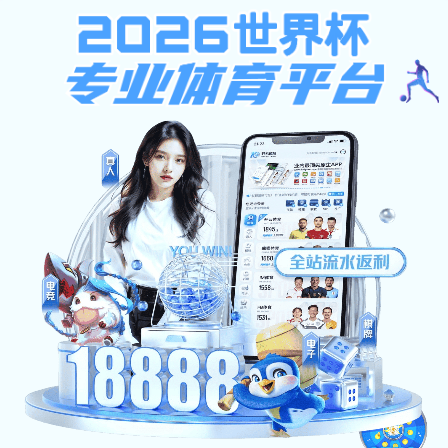
沙巴足球平台
沙巴足球平台邮箱
信息门户
信息公开
ENGLISH
沙巴足球平台:沙巴足球平台概况
沙巴足球平台:机构设置
沙巴足球平台:师资队伍
沙巴足球平台:教育科研
沙巴足球平台:招生就业
沙巴足球平台:对外交流
沙巴足球平台:图书馆
沙巴足球平台:西工要闻
西工要闻
工作动态
教学科研
办学互鉴
>
学科建设
改革治理
科教融合
文化育人
媒体西工
全景西工
>
校园影像
校园风光